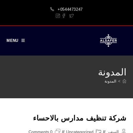
Ski
+0544473247
t
conten
MENU
المدونة
>
المدونة
شركة تنظيف مدارس بالاحساء
Post
Post
Post
السفير
Uncategorized
0 Comments