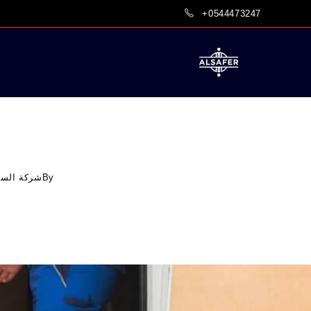
Ski
+0544473247
t
conten
By
شركة السف