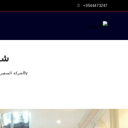
Ski
+0544473247
t
conten
شر
By
شركة السفير 