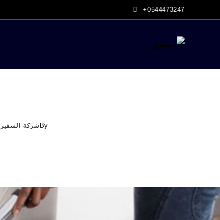
Ski
+0544473247
t
conten
By
شركة السفير 