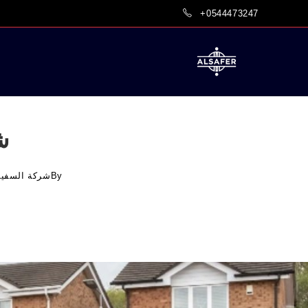
Ski
+0544473247
t
conten
ش
By
شركة السفير