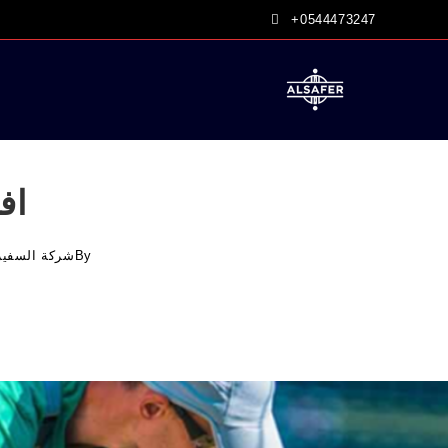
Ski
+0544473247
t
conten
اف
By
شركة السفير