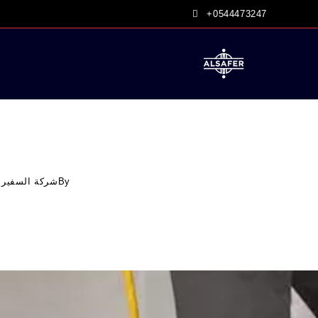
Ski
+0544473247
t
conten
By
شركة السفير 