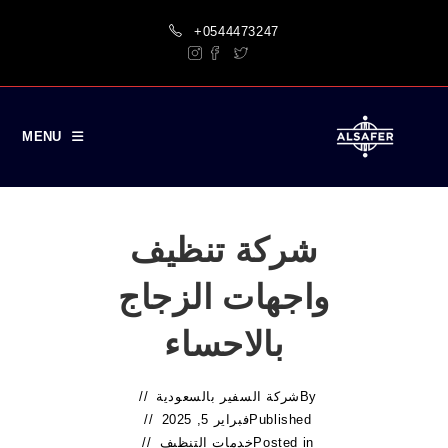
Ski
+0544473247
t
conten
MENU
شركة تنظيف
واجهات الزجاج
بالاحساء
By
شركة السفير بالسعودية
Published
فبراير 5, 2025
Posted in
خدمات التنظيف