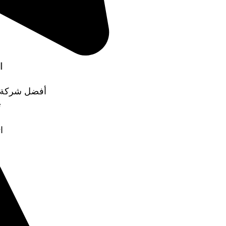
ا
أفضل شركة ن
ت
ا